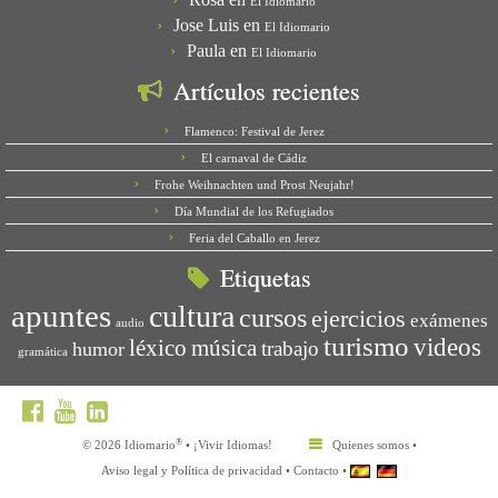
El Idiomario
Jose Luis
en
El Idiomario
Paula
en
El Idiomario
Artículos recientes
Flamenco: Festival de Jerez
El carnaval de Cádiz
Frohe Weihnachten und Prost Neujahr!
Día Mundial de los Refugiados
Feria del Caballo en Jerez
Etiquetas
apuntes
cultura
cursos
ejercicios
exámenes
audio
turismo
videos
léxico
música
trabajo
humor
gramática
®
© 2026
Idiomario
• ¡Vivir Idiomas!
Quienes somos
•
Aviso legal y Política de privacidad
•
Contacto
•