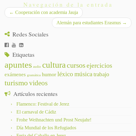
Navegación de la entrada
←
Cooperación con academia Jauja
Alemán para estudiantes Erasmus
→
Redes Sociales
Etiquetas
apuntes
cultura
cursos
ejercicios
audio
léxico
música
trabajo
humor
exámenes
gramática
turismo
videos
Artículos recientes
Flamenco: Festival de Jerez
El carnaval de Cádiz
Frohe Weihnachten und Prost Neujahr!
Día Mundial de los Refugiados
Feria del Caballo en Jerez