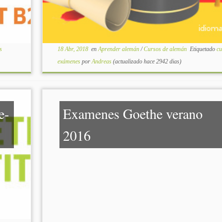
s
18 Abr, 2018
en
Aprender alemán
/
Cursos de alemán
Etiquetado
c
exámenes
por
Andreas
(actualizado hace 2942 dias)
e-
Examenes Goethe verano
2016