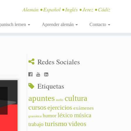
Alemán • Español • Inglés • Jerez • Cádiz
panisch lernen
Aprender alemán
Contacto
Redes Sociales
Etiquetas
apuntes
cultura
audio
cursos
ejercicios
exámenes
léxico
música
humor
gramática
turismo
videos
trabajo