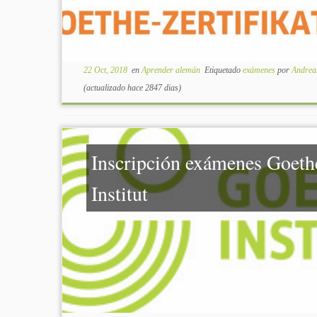
22 Oct, 2018
en
Aprender alemán
Etiquetado
exámenes
por
Andrea
(actualizado hace 2847 dias)
Inscripción exámenes Goeth
Institut