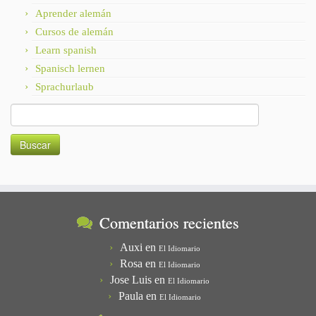
Aprender alemán
Cursos de alemán
Learn spanish
Spanisch lernen
Sprachurlaub
Buscar:
Comentarios recientes
Auxi
en
El Idiomario
Rosa
en
El Idiomario
Jose Luis
en
El Idiomario
Paula
en
El Idiomario