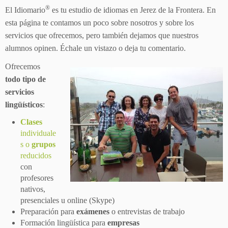
®
El Idiomario
es tu estudio de idiomas en Jerez de la Frontera. En
esta página te contamos un poco sobre nosotros y sobre los
servicios que ofrecemos, pero también dejamos que nuestros
alumnos opinen. Échale un vistazo o deja tu comentario.
Ofrecemos
todo tipo de
servicios
lingüísticos
:
Clases
individuale
s o
grupos
reducidos
con
profesores
nativos,
presenciales u online (Skype)
Preparación para
exámenes
o entrevistas de trabajo
Formación lingüística para
empresas