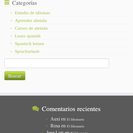
Categorías
Estudio de idiomas
Aprender alemán
Cursos de alemán
Learn spanish
Spanisch lernen
Sprachurlaub
Buscar:
Comentarios recientes
Auxi
en
El Idiomario
Rosa
en
El Idiomario
Jose Luis
en