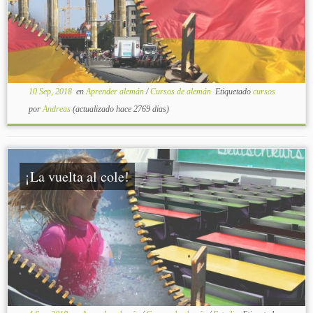
10 Sep, 2018
en
Aprender alemán
/
Cursos de alemán
Etiquetado
cursos
por
Andreas
(actualizado hace 2769 dias)
¡La vuelta al cole!