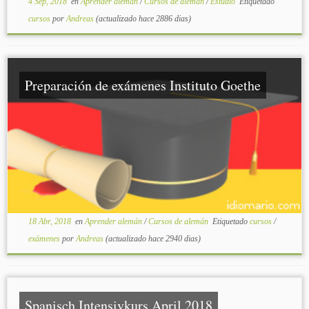
4 Sep, 2018
en
Aprender alemán
/
Cursos de alemán
/
Estudio
Etiquetado
cursos
por
Andreas
(actualizado hace 2886 dias)
Preparación de exámenes Instituto Goethe
18 Abr, 2018
en
Aprender alemán
/
Cursos de alemán
Etiquetado
cursos
/
exámenes
por
Andreas
(actualizado hace 2940 dias)
Spanisch Intensivkurs April 2018