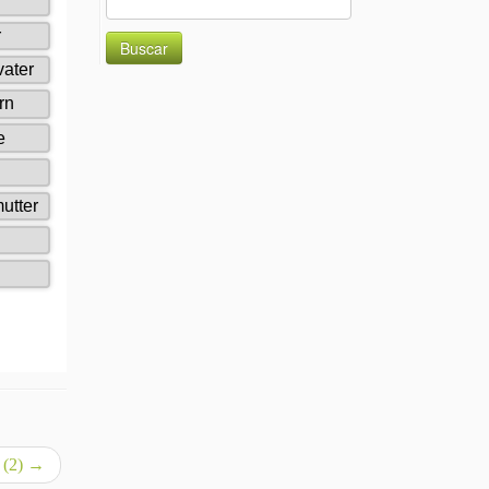
 (2)
→