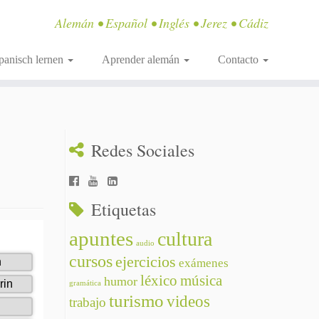
Alemán • Español • Inglés • Jerez • Cádiz
panisch lernen
Aprender alemán
Contacto
Redes Sociales
Etiquetas
apuntes
cultura
audio
cursos
ejercicios
exámenes
léxico
música
humor
gramática
turismo
videos
trabajo