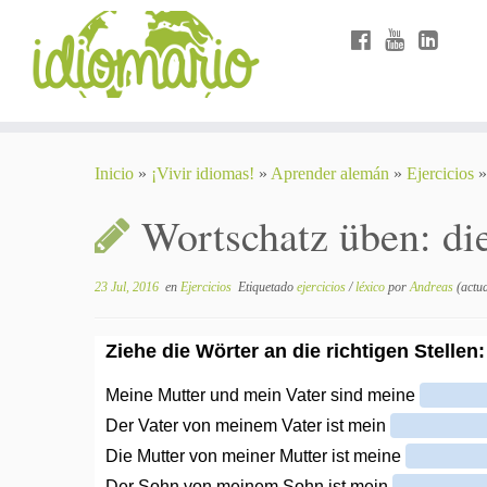
Inicio
»
¡Vivir idiomas!
»
Aprender alemán
»
Ejercicios
»
Wortschatz üben: die
23 Jul, 2016
en
Ejercicios
Etiquetado
ejercicios
/
léxico
por
Andreas
(actua