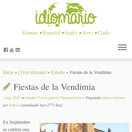
Alemán • Español • Inglés • Jerez • Cádiz
Inicio
»
¡Vivir idiomas!
»
Estudio
»
Fiestas de la Vendimia
Fiestas de la Vendimia
1 Sep, 2018
en
Estudio
/
Learn spanish
/
Spanisch lernen
Etiquetado
cultura
/
turismo
por
Andreas
(actualizado hace 2771 dias)
En Septiembre
se celebra una