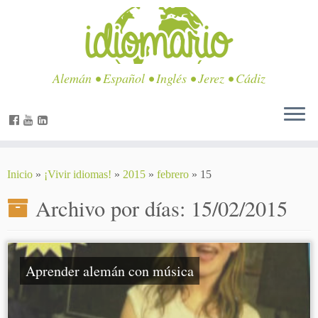
Alemán • Español • Inglés • Jerez • Cádiz
Inicio
»
¡Vivir idiomas!
»
2015
»
febrero
»
15
Archivo por días:
15/02/2015
Aprender alemán con música