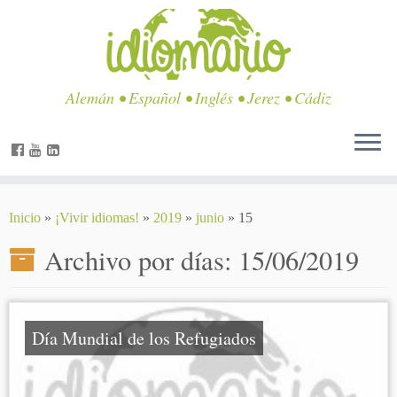
Alemán • Español • Inglés • Jerez • Cádiz
Inicio
»
¡Vivir idiomas!
»
2019
»
junio
»
15
Archivo por días:
15/06/2019
Día Mundial de los Refugiados