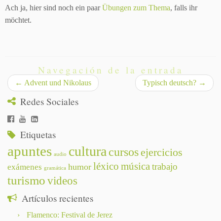
Ach ja, hier sind noch ein paar
Übungen zum Thema
, falls ihr
möchtet.
Navegación de la entrada
←
Advent und Nikolaus
Typisch deutsch?
→
Redes Sociales
Etiquetas
apuntes
cultura
cursos
ejercicios
audio
léxico
música
trabajo
humor
exámenes
gramática
turismo
videos
Artículos recientes
Flamenco: Festival de Jerez