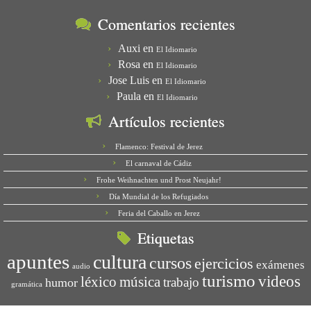
Comentarios recientes
Auxi
en
El Idiomario
Rosa
en
El Idiomario
Jose Luis
en
El Idiomario
Paula
en
El Idiomario
Artículos recientes
Flamenco: Festival de Jerez
El carnaval de Cádiz
Frohe Weihnachten und Prost Neujahr!
Día Mundial de los Refugiados
Feria del Caballo en Jerez
Etiquetas
apuntes
cultura
cursos
ejercicios
exámenes
audio
turismo
videos
léxico
música
trabajo
humor
gramática